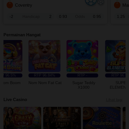
A
A
Coventry
Man
-2
Handicap
2
0.93
Odds
0.95
1.25
Permainan Hangat
P
96.5%
RTP
96.84%
RTP
-
RTP
96.5%
oom Boom
Nom Nom Fat Cat
Sugar Teddy
SUPER
X1000
ELEMENTS 
Live Casino
Lihat lagi