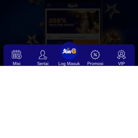
Misi
Sertai
Log Masuk
Promosi
VIP
Lesen oleh
Pengsijilan
Ikuti Kami
Cara Pembayaran