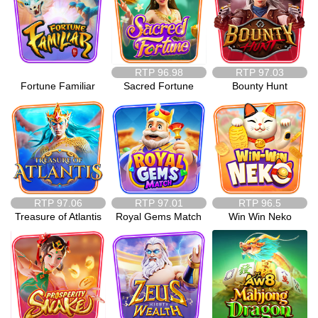
RTP
96.98
RTP
97.03
Fortune Familiar
Sacred Fortune
Bounty Hunt
RTP
97.06
RTP
97.01
RTP
96.5
Treasure of Atlantis
Royal Gems Match
Win Win Neko