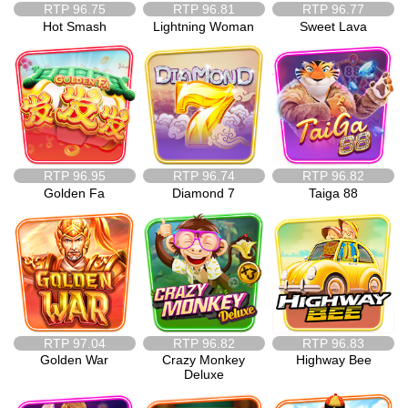
RTP
96.75
RTP
96.81
RTP
96.77
Hot Smash
Lightning Woman
Sweet Lava
RTP
96.95
RTP
96.74
RTP
96.82
Golden Fa
Diamond 7
Taiga 88
RTP
97.04
RTP
96.82
RTP
96.83
Golden War
Crazy Monkey
Highway Bee
Deluxe