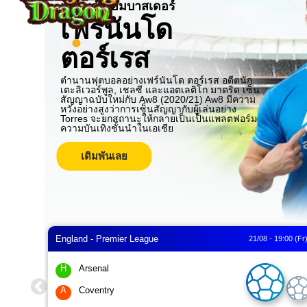
แบรนด์ แอมบาสเดอร์
เฟร์นันโด
ตอร์เรส
ตำนานฟุตบอลอย่างเฟร์นันโด ตอร์เรส อดีตนัก
เตะลิเวอร์พูล, เชลซี และแอตเลติโก มาดริด เซ็น
สัญญาฉบับใหม่กับ Aw8 (2020/21) Aw8 มีความ
หวังอย่างสูงว่าการเซ็นสัญญากับผู้เล่นอย่าง
Torres จะยกสถานะให้กลายเป็นเป็นแพลตฟอร์ม
ความบันเทิงชั้นนำในเอเชีย
เดิมพันเลย
England - Premier League
21/08 - 19:00 (Fr
H
Arsenal
A
Coventry