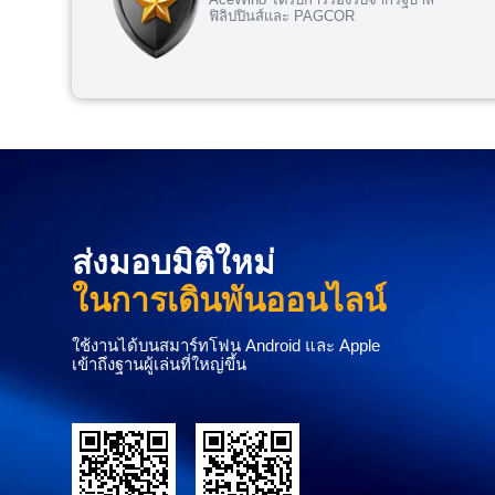
ฟิลิปปินส์และ PAGCOR
ส่งมอบมิติใหม่
ในการเดินพันออนไลน์
ใช้งานได้บนสมาร์ทโฟน Android และ Apple
เข้าถึงฐานผู้เล่นที่ใหญ่ขึ้น