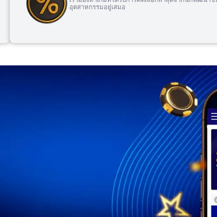
อุตสาหกรรมอยู่เสมอ