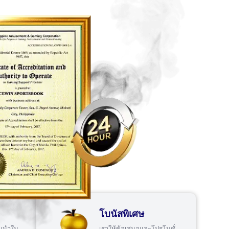
โบนัสพิเศษ
้นนำใน
เราให้ข้อเสนอและโปรโมชั่