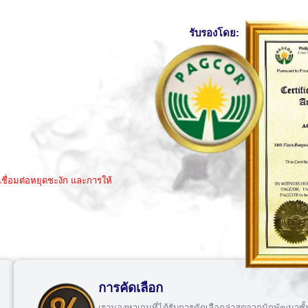
รับรองโดย:
ชื่อมต่อหยุดชะงัก และการให้
การคัดเลือก
เรามองหาเกมที่ได้รับการคัดเลือกล่าสุดจากนักพัฒนาชั