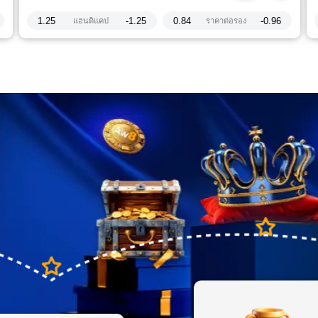
1.25
-1.25
0.84
-0.96
แฮนดิแคป
ราคาต่อรอง