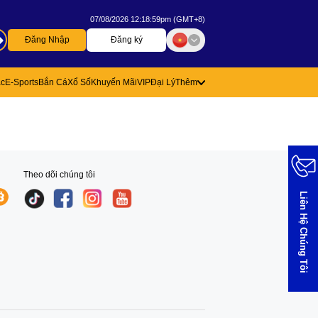
07/08/2026 12:18:59pm (GMT+8)
Đăng Nhập
Đăng ký
ạc
E-Sports
Bắn Cá
Xổ Số
Khuyến Mãi
VIP
Đại Lý
Thêm
Theo dõi chúng tôi
Liên Hệ Chúng Tôi