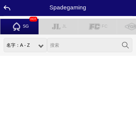
Spadegaming
HOT
主
SG
JL
FC
页
面
优
惠
活
动
品
牌
大
使
联
系
我
们